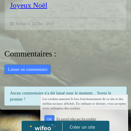
Joyeux Noël
Publié le 24 Dec. 2019
Commentaires :
Laisser un commentaire
Aucun commentaire n'a été laissé pour le moment... Soyez le
premier !
Les cookies assurent le bon fonctionnement de ce site et des
médias sociaux affichés. En utilisant ce dernier, vous acceptez
notre utilisation des cookies.
En savoir plus sur les cookies
OK
Créer un site